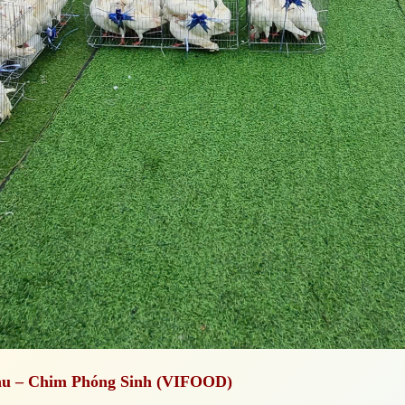
àu – Chim Phóng Sinh (VIFOOD)