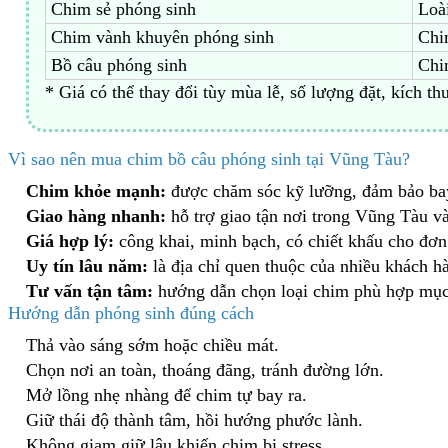
Chim sẻ phóng sinh
Loà
Chim vành khuyên phóng sinh
Chi
Bồ câu phóng sinh
Chi
* Giá có thể thay đổi tùy mùa lễ, số lượng đặt, kích t
Vì sao nên mua chim bồ câu phóng sinh tại Vũng Tàu?
Chim khỏe mạnh:
được chăm sóc kỹ lưỡng, đảm bảo bay
Giao hàng nhanh:
hỗ trợ giao tận nơi trong Vũng Tàu v
Giá hợp lý:
công khai, minh bạch, có chiết khấu cho đơn
Uy tín lâu năm:
là địa chỉ quen thuộc của nhiều khách hà
Tư vấn tận tâm:
hướng dẫn chọn loại chim phù hợp mục
Hướng dẫn phóng sinh đúng cách
Thả vào sáng sớm hoặc chiều mát.
Chọn nơi an toàn, thoáng đãng, tránh đường lớn.
Mở lồng nhẹ nhàng để chim tự bay ra.
Giữ thái độ thành tâm, hồi hướng phước lành.
Không giam giữ lâu khiến chim bị stress.