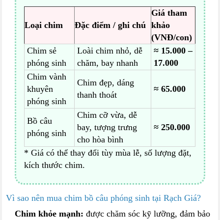
Giá tham
Loại chim
Đặc điểm / ghi chú
khảo
(VNĐ/con)
Chim sẻ
Loài chim nhỏ, dễ
≈ 15.000 –
phóng sinh
chăm, bay nhanh
17.000
Chim vành
Chim đẹp, dáng
khuyên
≈ 65.000
thanh thoát
phóng sinh
Chim cỡ vừa, dễ
Bồ câu
bay, tượng trưng
≈ 250.000
phóng sinh
cho hòa bình
* Giá có thể thay đổi tùy mùa lễ, số lượng đặt,
kích thước chim.
Vì sao nên mua chim bồ câu phóng sinh tại Rạch Giá?
Chim khỏe mạnh:
được chăm sóc kỹ lưỡng, đảm bảo