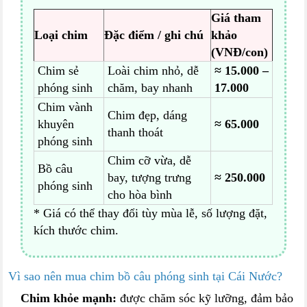
Giá tham
Loại chim
Đặc điểm / ghi chú
khảo
(VNĐ/con)
Chim sẻ
Loài chim nhỏ, dễ
≈ 15.000 –
phóng sinh
chăm, bay nhanh
17.000
Chim vành
Chim đẹp, dáng
khuyên
≈ 65.000
thanh thoát
phóng sinh
Chim cỡ vừa, dễ
Bồ câu
bay, tượng trưng
≈ 250.000
phóng sinh
cho hòa bình
* Giá có thể thay đổi tùy mùa lễ, số lượng đặt,
kích thước chim.
Vì sao nên mua chim bồ câu phóng sinh tại Cái Nước?
Chim khỏe mạnh:
được chăm sóc kỹ lưỡng, đảm bảo