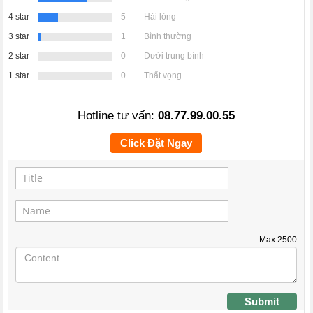
4 star
5
Hài lòng
3 star
1
Bình thường
2 star
0
Dưới trung bình
1 star
0
Thất vọng
Hotline tư vấn:
08.77.99.00.55
Click Đặt Ngay
Max
2500
Submit