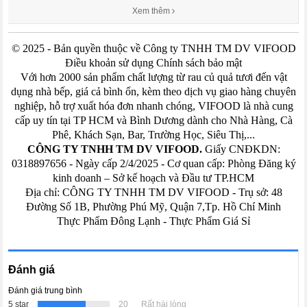
Xem thêm
© 2025 - Bản quyền thuộc về Công ty TNHH TM DV VIFOOD
Điều khoản sử dụng Chính sách bảo mật
Với hơn 2000 sản phẩm chất lượng từ rau củ quả tươi đến vật
dụng nhà bếp, giá cả bình ổn, kèm theo dịch vụ giao hàng chuyên
nghiệp, hỗ trợ xuất hóa đơn nhanh chóng, VIFOOD là nhà cung
cấp uy tín tại TP HCM và Bình Dương dành cho Nhà Hàng, Cà
Phê, Khách Sạn, Bar, Trường Học, Siêu Thị,...
CÔNG TY TNHH TM DV VIFOOD.
Giấy CNĐKDN:
0318897656 - Ngày cấp 2/4/2025 - Cơ quan cấp: Phòng Đăng ký
kinh doanh – Sở kế hoạch và Đầu tư TP.HCM
Địa chỉ: CÔNG TY TNHH TM DV VIFOOD - Trụ sở: 48
Đường Số 1B, Phường Phú Mỹ, Quận 7,Tp. Hồ Chí Minh
Thực Phẩm Đông Lạnh
-
Thực Phẩm Giá Sỉ
Đánh giá
Đánh giá trung bình
5 star
20
Rất hài lòng