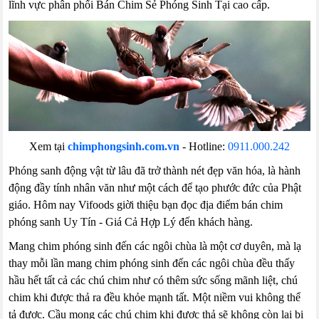
lĩnh vực phân phối Bán Chim Sẻ Phóng Sinh Tại cao cấp.
Xem tại
chimphongsinh.com.vn
-
Hotline:
0911.000.242
Phóng sanh động vật từ lâu đã trở thành nét đẹp văn hóa, là hành
động đầy tính nhân văn như một cách để tạo phước đức của Phật
giáo. Hôm nay Vifoods giời thiệu bạn đọc địa điểm bán chim
phóng sanh Uy Tín - Giá Cả Hợp Lý đến khách hàng.
Mang chim phóng sinh đến các ngôi chùa là một cơ duyên, mà lạ
thay mỗi lần mang chim phóng sinh đến các ngôi chùa đều thấy
hầu hết tất cả các chú chim như có thêm sức sống mãnh liệt, chú
chim khi được thả ra đều khỏe mạnh tất. Một niềm vui không thể
tả được. Cầu mong các chú chim khi được thả sẽ không còn lại bị