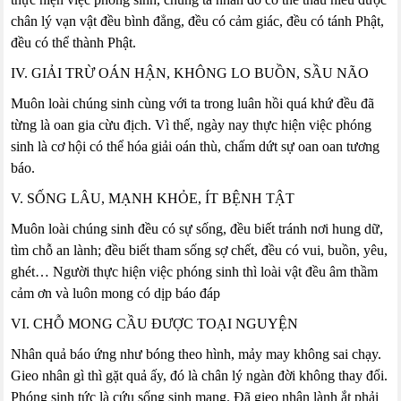
chân lý vạn vật đều bình đẳng, đều có cảm giác, đều có tánh Phật,
đều có thể thành Phật.
IV. GIẢI TRỪ OÁN HẬN, KHÔNG LO BUỒN, SẦU NÃO
Muôn loài chúng sinh cùng với ta trong luân hồi quá khứ đều đã
từng là oan gia cừu địch. Vì thế, ngày nay thực hiện việc phóng
sinh là cơ hội có thể hóa giải oán thù, chấm dứt sự oan oan tương
báo.
V. SỐNG LÂU, MẠNH KHỎE, ÍT BỆNH TẬT
Muôn loài chúng sinh đều có sự sống, đều biết tránh nơi hung dữ,
tìm chỗ an lành; đều biết tham sống sợ chết, đều có vui, buồn, yêu,
ghét… Người thực hiện việc phóng sinh thì loài vật đều âm thầm
cảm ơn và luôn mong có dịp báo đáp
VI. CHỖ MONG CẦU ĐƯỢC TOẠI NGUYỆN
Nhân quả báo ứng như bóng theo hình, mảy may không sai chạy.
Gieo nhân gì thì gặt quả ấy, đó là chân lý ngàn đời không thay đổi.
Phóng sinh tức là cứu sống sinh mạng. Đã gieo nhân lành ắt phải