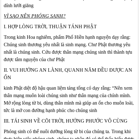
dính lưới giăng
VÌ SAO NÊN PHÓNG SANH?
I. HỢP LÒNG TRỜI, THUẬN TÁNH PHẬT
Trong kinh Hoa nghiêm, phẩm Phổ Hiền hạnh nguyện dạy rằng:
Chúng sinh thương yêu nhất là sinh mạng. Chư Phật thương yêu
nhất là chúng sinh. Cứu được thân mạng chúng sinh thì thành tựu
được tâm nguyện của chư Phật
II. VUI HƯỞNG AN LÀNH, QUANH NĂM ĐỀU ĐƯỢC AN
ỔN
kinh Phật diệt độ hậu quan liệm táng tống có dạy rằng: “Nên xem
thân mạng muôn loài chúng sinh như thân mạng của chính mình.
Mở rộng lòng từ bi, dùng thân mình mà giúp an ổn cho muôn loài,
tức là mở con đường hạnh phúc cho chúng sinh
III. TÁI SINH VỀ CÕI TRỜI, HƯỞNG PHƯỚC VÔ CÙNG
Phóng sinh có thể nuôi dưỡng lòng từ bi của chúng ta. Trong khi
thực hiện việc phóng sinh, chúng ta nhân đó có thể thấu hiểu được