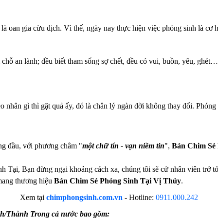
là oan gia cừu địch. Vì thế, ngày nay thực hiện việc phóng sinh là cơ 
 chỗ an lành; đều biết tham sống sợ chết, đều có vui, buồn, yêu, ghét
hân gì thì gặt quả ấy, đó là chân lý ngàn đời không thay đổi. Phóng 
àng đầu, với phương châm "
một chữ tín - vạn niềm tin
",
Bán Chim Sẻ 
ại, Bạn đừng ngại khoảng cách xa, chúng tôi sẽ cử nhân viên trở tới 
 mang thương hiệu
Bán Chim Sẻ Phóng Sinh Tại Vị Thủy
.
Xem tại
chimphongsinh.com.vn
-
Hotline:
0911.000.242
nh/Thành Trong cả nước bao gồm: