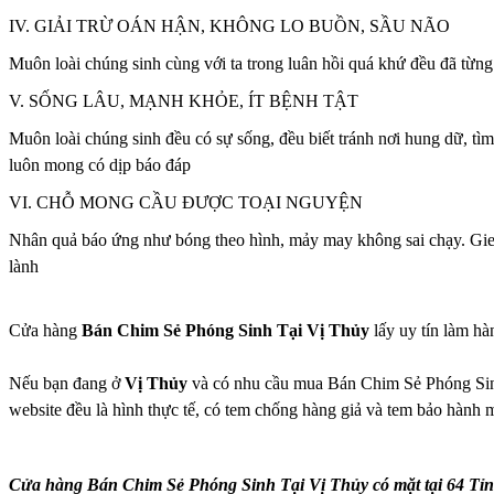
IV. GIẢI TRỪ OÁN HẬN, KHÔNG LO BUỒN, SẦU NÃO
Muôn loài chúng sinh cùng với ta trong luân hồi quá khứ đều đã từng 
V. SỐNG LÂU, MẠNH KHỎE, ÍT BỆNH TẬT
Muôn loài chúng sinh đều có sự sống, đều biết tránh nơi hung dữ, tìm
luôn mong có dịp báo đáp
VI. CHỖ MONG CẦU ĐƯỢC TOẠI NGUYỆN
Nhân quả báo ứng như bóng theo hình, mảy may không sai chạy. Gieo n
lành
Cửa hàng
Bán Chim Sẻ Phóng Sinh Tại Vị Thủy
lấy uy tín làm h
Nếu bạn đang ở
Vị Thủy
và có nhu cầu mua Bán Chim Sẻ Phóng Sinh T
website đều là hình thực tế, có tem chống hàng giả và tem bảo hành
Cửa hàng Bán Chim Sẻ Phóng Sinh Tại Vị Thủy có mặt tại 64 Tỉ