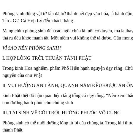
Phóng sanh động vật từ lâu đã trở thành nét đẹp văn hóa, là hành đ
Tín - Giá Cả Hợp Lý đến khách hàng.
Mang chim phóng sinh đến các ngôi chùa là một cơ duyên, mà lạ thay
thả ra đều khỏe mạnh tất. Một niềm vui không thể tả được. Cầu mong 
VÌ SAO NÊN PHÓNG SANH?
I. HỢP LÒNG TRỜI, THUẬN TÁNH PHẬT
Trong kinh Hoa nghiêm, phẩm Phổ Hiền hạnh nguyện dạy rằng: Chúng
nguyện của chư Phật
II. VUI HƯỞNG AN LÀNH, QUANH NĂM ĐỀU ĐƯỢC AN Ổ
kinh Phật diệt độ hậu quan liệm táng tống có dạy rằng: “Nên xem th
con đường hạnh phúc cho chúng sinh
III. TÁI SINH VỀ CÕI TRỜI, HƯỞNG PHƯỚC VÔ CÙNG
Phóng sinh có thể nuôi dưỡng lòng từ bi của chúng ta. Trong khi thực
thành Phật.