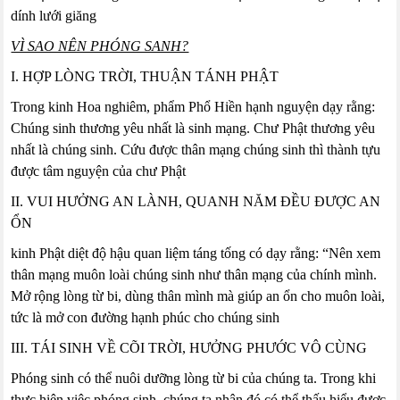
dính lưới giăng
VÌ SAO NÊN PHÓNG SANH?
I. HỢP LÒNG TRỜI, THUẬN TÁNH PHẬT
Trong kinh Hoa nghiêm, phẩm Phổ Hiền hạnh nguyện dạy rằng:
Chúng sinh thương yêu nhất là sinh mạng. Chư Phật thương yêu
nhất là chúng sinh. Cứu được thân mạng chúng sinh thì thành tựu
được tâm nguyện của chư Phật
II. VUI HƯỞNG AN LÀNH, QUANH NĂM ĐỀU ĐƯỢC AN
ỔN
kinh Phật diệt độ hậu quan liệm táng tống có dạy rằng: “Nên xem
thân mạng muôn loài chúng sinh như thân mạng của chính mình.
Mở rộng lòng từ bi, dùng thân mình mà giúp an ổn cho muôn loài,
tức là mở con đường hạnh phúc cho chúng sinh
III. TÁI SINH VỀ CÕI TRỜI, HƯỞNG PHƯỚC VÔ CÙNG
Phóng sinh có thể nuôi dưỡng lòng từ bi của chúng ta. Trong khi
thực hiện việc phóng sinh, chúng ta nhân đó có thể thấu hiểu được