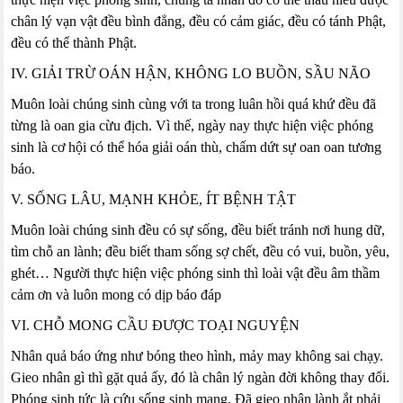
chân lý vạn vật đều bình đẳng, đều có cảm giác, đều có tánh Phật,
đều có thể thành Phật.
IV. GIẢI TRỪ OÁN HẬN, KHÔNG LO BUỒN, SẦU NÃO
Muôn loài chúng sinh cùng với ta trong luân hồi quá khứ đều đã
từng là oan gia cừu địch. Vì thế, ngày nay thực hiện việc phóng
sinh là cơ hội có thể hóa giải oán thù, chấm dứt sự oan oan tương
báo.
V. SỐNG LÂU, MẠNH KHỎE, ÍT BỆNH TẬT
Muôn loài chúng sinh đều có sự sống, đều biết tránh nơi hung dữ,
tìm chỗ an lành; đều biết tham sống sợ chết, đều có vui, buồn, yêu,
ghét… Người thực hiện việc phóng sinh thì loài vật đều âm thầm
cảm ơn và luôn mong có dịp báo đáp
VI. CHỖ MONG CẦU ĐƯỢC TOẠI NGUYỆN
Nhân quả báo ứng như bóng theo hình, mảy may không sai chạy.
Gieo nhân gì thì gặt quả ấy, đó là chân lý ngàn đời không thay đổi.
Phóng sinh tức là cứu sống sinh mạng. Đã gieo nhân lành ắt phải