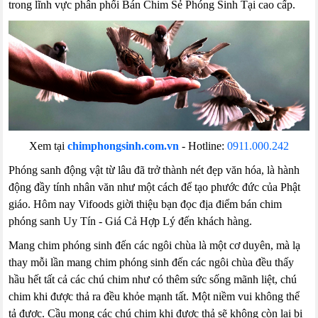
trong lĩnh vực phân phối Bán Chim Sẻ Phóng Sinh Tại cao cấp.
Xem tại
chimphongsinh.com.vn
-
Hotline:
0911.000.242
Phóng sanh động vật từ lâu đã trở thành nét đẹp văn hóa, là hành
động đầy tính nhân văn như một cách để tạo phước đức của Phật
giáo. Hôm nay Vifoods giời thiệu bạn đọc địa điểm bán chim
phóng sanh Uy Tín - Giá Cả Hợp Lý đến khách hàng.
Mang chim phóng sinh đến các ngôi chùa là một cơ duyên, mà lạ
thay mỗi lần mang chim phóng sinh đến các ngôi chùa đều thấy
hầu hết tất cả các chú chim như có thêm sức sống mãnh liệt, chú
chim khi được thả ra đều khỏe mạnh tất. Một niềm vui không thể
tả được. Cầu mong các chú chim khi được thả sẽ không còn lại bị